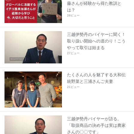
藤さんが経験から得た教訓と
は？
28ビュー
三越伊勢丹のバイヤーに聞く！
取り扱い開始への道のり！こう
やって取引は始まる
27ビュー
たくさんの人を魅了する大和伝
統野菜と三浦さんご夫妻
21ビュー
三越伊勢丹バイヤーが語る。
「取扱商品の決め手は実は農家
さんの〇〇です」