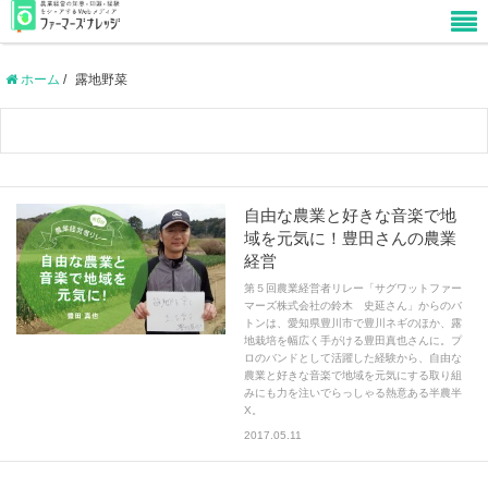
ホーム
/
露地野菜
自由な農業と好きな音楽で地
域を元気に！豊田さんの農業
経営
第５回農業経営者リレー「サグワットファー
マーズ株式会社の鈴木 史延さん」からのバ
トンは、愛知県豊川市で豊川ネギのほか、露
地栽培を幅広く手がける豊田真也さんに。プ
ロのバンドとして活躍した経験から、自由な
農業と好きな音楽で地域を元気にする取り組
みにも力を注いでらっしゃる熱意ある半農半
X。
2017.05.11