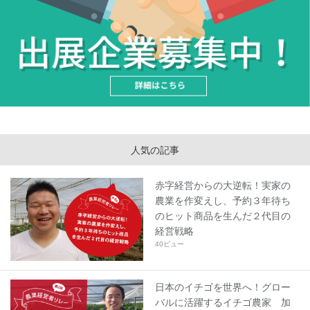
人気の記事
赤字経営からの大逆転！実家の
農業を作変えし、予約３年待ち
のヒット商品を生んだ２代目の
経営戦略
40ビュー
日本のイチゴを世界へ！グロー
バルに活躍するイチゴ農家 加