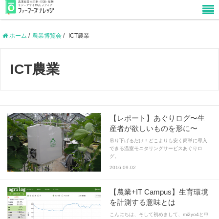
ホーム
/
農業博覧会
/
ICT農業
ICT農業
【レポート】あぐりログ〜生
産者が欲しいものを形に〜
吊り下げるだけ！どこよりも安く簡単に導入
できる温室モニタリングサービスあぐりロ
グ。
2016.09.02
【農業+IT Campus】生育環境
を計測する意味とは
こんにちは、そして初めまして、mi2yo4と申