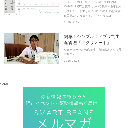
します。 今回、縁あってSMART BEANS
CAMPUSでITと農業について執筆する事にな
りました！ まずは自己(自社?)紹介 私は現在、
IT工房Zという会社で、「あぐり […]
2016.08.22
簡単！シンプル！アプリで生
産管理『アグリノート』
ウォーターセル株式会社 吉崎恵太さん（営
業担当）
2016.04.15
Stay