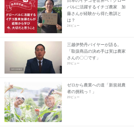
日本のイチゴを世界へ！グロー
バルに活躍するイチゴ農家 加
藤さんが経験から得た教訓と
は？
24ビュー
三越伊勢丹バイヤーが語る。
「取扱商品の決め手は実は農家
さんの〇〇です」
20ビュー
ゼロから農業への道「新規就農
者の挑戦っ！」
20ビュー