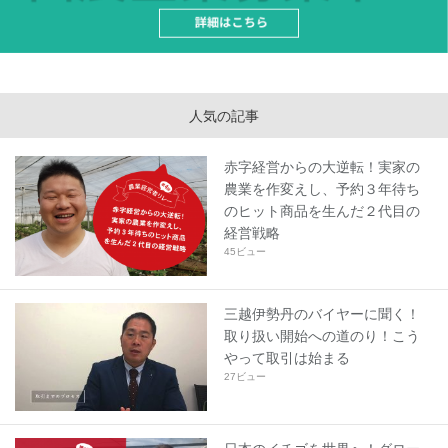
人気の記事
赤字経営からの大逆転！実家の
農業を作変えし、予約３年待ち
のヒット商品を生んだ２代目の
経営戦略
45ビュー
三越伊勢丹のバイヤーに聞く！
取り扱い開始への道のり！こう
やって取引は始まる
27ビュー