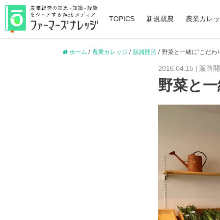
TOPICS
新規就農
農業カレッ
ホーム
/
農業カレッジ
/
販路開拓
/
野菜と一緒に”こだわ
2016.04.15 |
販路開
野菜と一