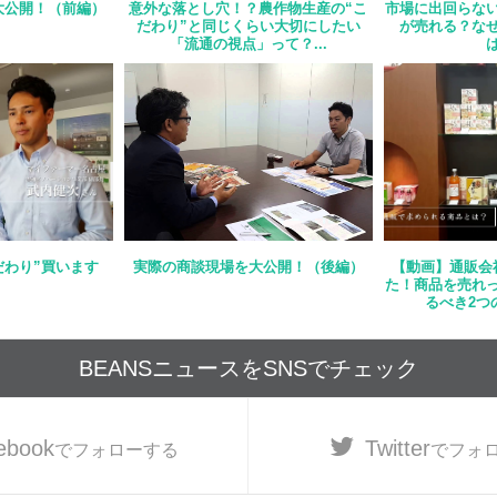
大公開！（前編）
意外な落とし穴！？農作物生産の“こ
市場に出回らな
だわり”と同じくらい大切にしたい
が売れる？な
「流通の視点」って？...
は
だわり”買います
実際の商談現場を大公開！（後編）
【動画】通販会
た！商品を売れ
るべき2つの
BEANSニュースをSNSでチェック
ebook
Twitter
でフォローする
でフォ