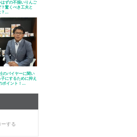
いはずの不揃いりんご
ぜ？驚くべき工夫と
？...
社のバイヤーに聞い
っ子にするために抑え
ポイント！...
ローする