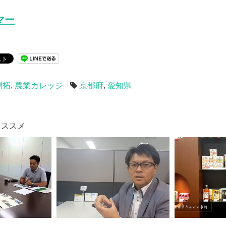
マー
開拓
,
農業カレッジ
京都府
,
愛知県
オススメ